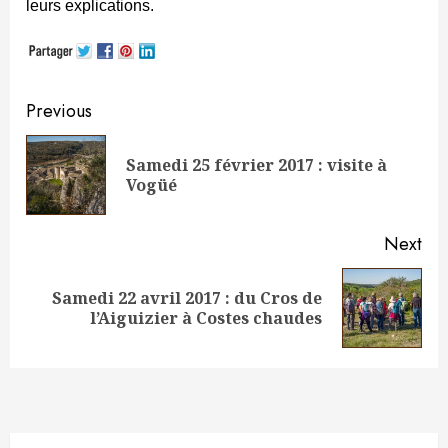
leurs explications.
Continue
Previous
Reading
Samedi 25 février 2017 : visite à
Pre
Vogüé
pos
Next
Samedi 22 avril 2017 : du Cros de
Next
l’Aiguizier à Costes chaudes
post: