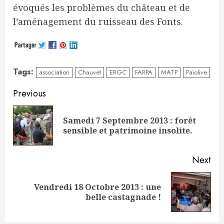
évoqués les problèmes du château et de
l’aménagement du ruisseau des Fonts.
Tags:
association
Chauvet
ERGC
FARPA
MATP
Païolive
Continue
Previous
Reading
Samedi 7 Septembre 2013 : forêt
Pre
sensible et patrimoine insolite.
pos
Next
Vendredi 18 Octobre 2013 : une
Next
belle castagnade !
post: