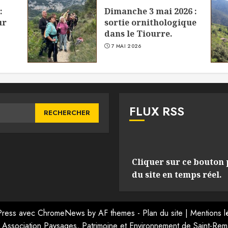
:
Dimanche 3 mai 2026 :
ur
sortie ornithologique
dans le Tiourre.
7 MAI 2026
FLUX RSS
Cliquer sur ce bouton 
du site en temps réel.
ress
avec
ChromeNews
by AF themes -
Plan du site
|
Mentions l
Association Paysages, Patrimoine et Environnement de Saint-Remè