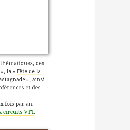
 thématiques, des
», la «
Fête de la
astagnade
« , ainsi
nférences et des
x fois par an.
x circuits VTT
.