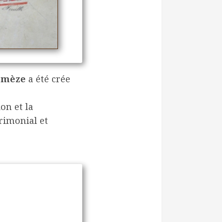
Remèze
a été crée
ion et la
rimonial et