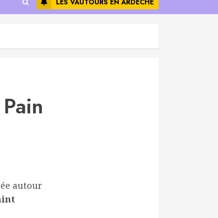
LES VAUTOURS EN ARDÈCHE
 Pain
née autour
aint