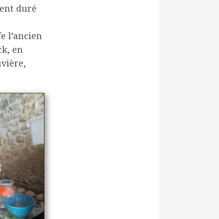
ment duré
e l’ancien
ck, en
vière,