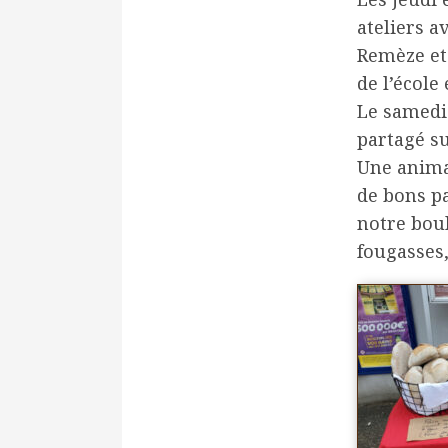
ateliers a
Remèze et 
de l’école 
Le samedi 
partagé su
Une animat
de bons p
notre boul
fougasses