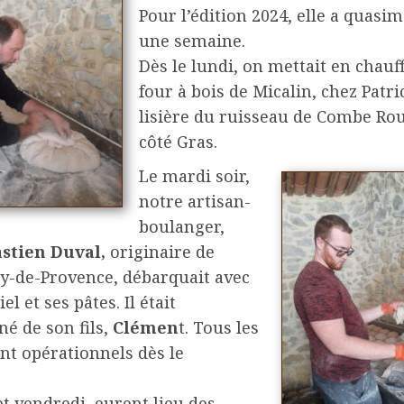
Pour l’édition 2024, elle a quasi
une semaine.
Dès le lundi, on mettait en chauff
four à bois de Micalin, chez Patri
lisière du ruisseau de Combe Rou
côté Gras.
Le mardi soir,
notre artisan-
boulanger,
stien Duval,
originaire de
y-de-Provence, débarquait avec
l et ses pâtes. Il était
é de son fils,
Clémen
t. Tous les
nt opérationnels dès le
et vendredi, eurent lieu des