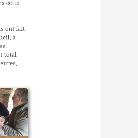
s cette
s ont fait
ueil, à
ée.
t total
heures,