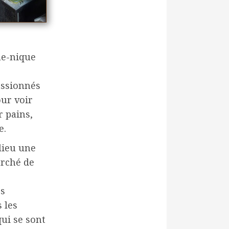
ue-nique
assionnés
ur voir
r pains,
e.
lieu une
arché de
es
 les
ui se sont