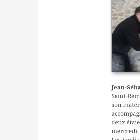
Jean-Séba
Saint-Rém
son matérie
accompagn
deux étaie
mercredi.
Les jeudi 