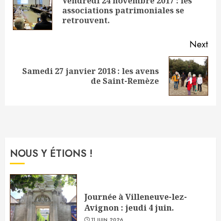
Vendredi 24 novembre 2017 : les
Pre
associations patrimoniales se
pos
retrouvent.
Next
Samedi 27 janvier 2018 : les avens
Next
de Saint-Remèze
post:
NOUS Y ÉTIONS !
Journée à Villeneuve-lez-
Avignon : jeudi 4 juin.
11 JUIN 2026