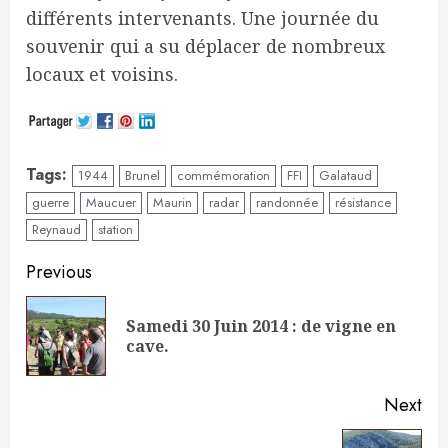
différents intervenants. Une journée du
souvenir qui a su déplacer de nombreux
locaux et voisins.
Tags:
1944
Brunel
commémoration
FFI
Galataud
guerre
Maucuer
Maurin
radar
randonnée
résistance
Reynaud
station
Continue
Previous
Reading
Samedi 30 Juin 2014 : de vigne en
Pre
cave.
pos
Next