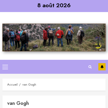
Skip
8 août 2026
to
content
Primary
Menu
Accueil
van Gogh
van Gogh