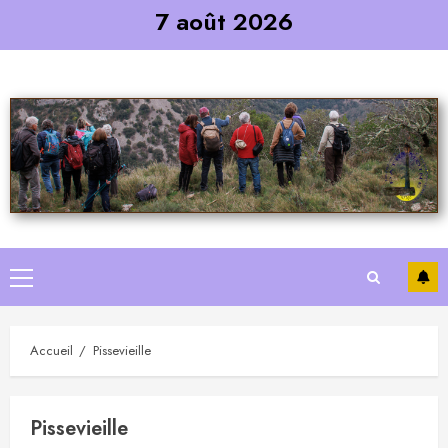
Skip
7 août 2026
to
content
Primary
Menu
Accueil
Pissevieille
Pissevieille