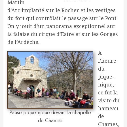
Martin
d’Arc implanté sur le Rocher et les vestiges
du fort qui contrôlait le passage sur le Pont.
On y jouit d’un panorama exceptionnel sur
la falaise du cirque d’Estre et sur les Gorges
de l’Ardèche.
A
l’heure
du
pique-
nique,
ce fut la
visite du
hameau
Pause pique-nique devant la chapelle
de
de Chames
Chames,