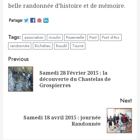
belle randonnée d’histoire et de mémoire.
Tags:
association
moulin
Pissevieille
Pont
Pont d’Arc
randonnée
Richelieu
Roudil
Tourre
Continue
Previous
Reading
Samedi 28 Février 2015 : la
Pre
découverte du Chastelas de
pos
Grospierres
Next
Samedi 18 avril 2015 : journée
Next
Randonnée
post: