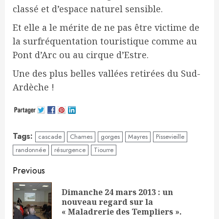
classé et d’espace naturel sensible.
Et elle a le mérite de ne pas être victime de
la surfréquentation touristique comme au
Pont d’Arc ou au cirque d’Estre.
Une des plus belles vallées retirées du Sud-
Ardèche !
Tags:
cascade
Chames
gorges
Mayres
Pissevieille
randonnée
résurgence
Tiourre
Continue
Previous
Reading
Dimanche 24 mars 2013 : un
Pre
nouveau regard sur la
pos
« Maladrerie des Templiers ».