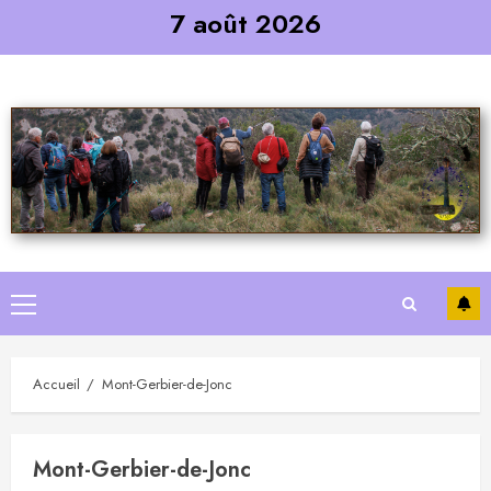
Skip
7 août 2026
to
content
Primary
Menu
Accueil
Mont-Gerbier-de-Jonc
Mont-Gerbier-de-Jonc