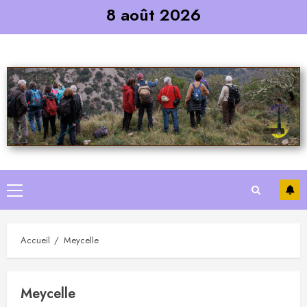
Skip
8 août 2026
to
content
Primary
Menu
Accueil
Meycelle
Meycelle