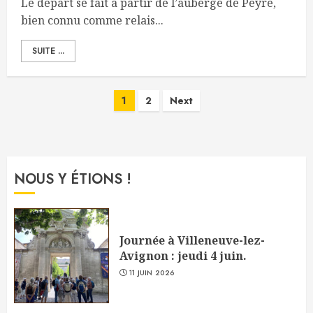
Le départ se fait à partir de l’auberge de Peyre,
bien connu comme relais...
SUITE ...
Pagination
1
2
Next
des
publications
NOUS Y ÉTIONS !
Journée à Villeneuve-lez-
Avignon : jeudi 4 juin.
11 JUIN 2026