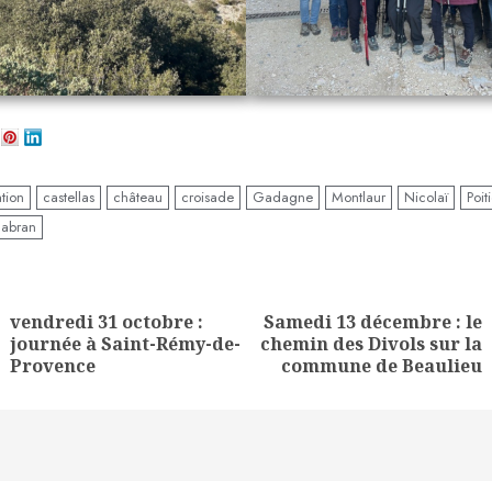
tion
castellas
château
croisade
Gadagne
Montlaur
Nicolaï
Poit
Sabran
ue
g
vendredi 31 octobre :
Samedi 13 décembre : le
Previous
Next
journée à Saint-Rémy-de-
chemin des Divols sur la
post:
post:
Provence
commune de Beaulieu