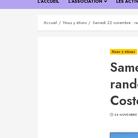
L’ACCUEIL
L’ASSOCIATION
LES ACTI
Accueil
Nous y étions
Samedi 22 novembre : ran
Nous y étions
Same
rand
Cost
24 NOVEMBRE