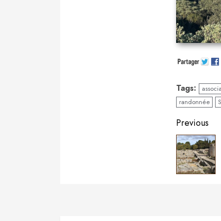
Tags:
associa
randonnée
Contin
Previous
Readin