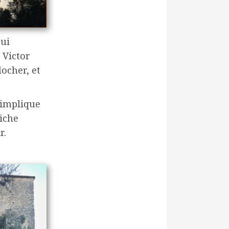
hui
 Victor
ocher, et
’implique
riche
r.