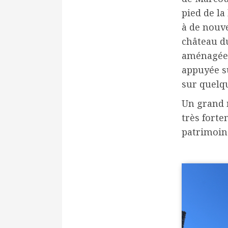
pied de la
à de nouve
château du
aménagée e
appuyée su
sur quelq
Un grand m
très forte
patrimoine