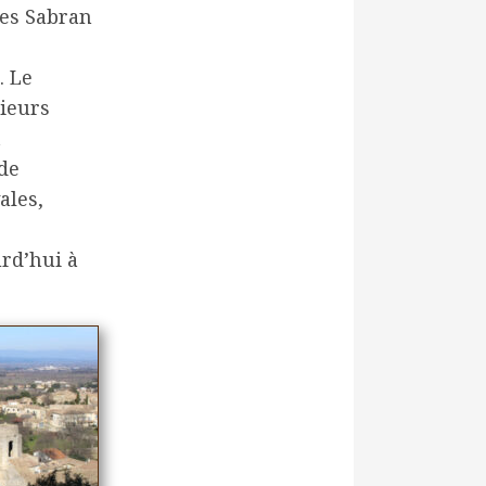
des Sabran
. Le
sieurs
t
de
ales,
urd’hui à