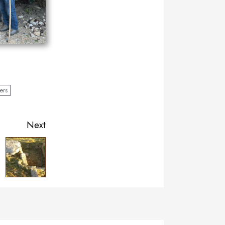
iers
Next