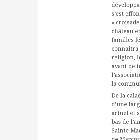
développai
s’est effo
« croisade
château e
familles f
connaitra
religion, 
avant de t
l’associat
la commu
De la cala
d’une larg
actuel et 
bas de l’an
Sainte Mad
de Marcoul