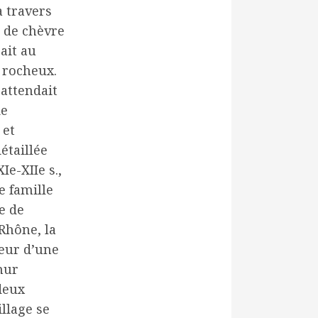
 travers
s de chèvre
ait au
 rocheux.
 attendait
de
 et
étaillée
Ie-XIIe s.,
e famille
e de
 Rhône, la
ieur d’une
mur
deux
llage se