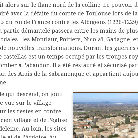
t alors sur le flanc nord de la colline. Le pouvoir 
ndré avec la défaite du comte de Toulouse lors de la
 » du roi de France contre les Albigeois (1226-1229)
n partie démantelé passera entre les mains de plu
éodales : les Montlaur, Poitiers, Nicolaï, Gadagne, e
 de nouvelles transformations. Durant les guerres 
le castellas est un temps occupé par les troupes roy
omber à l’abandon. Il a été restauré et sécurisé par
ion des Amis de la Sabranenque et appartient aujo
ne.
de qui descend, on jouit
e vue sur le village
sur les restes en contre-
cien village et de l’église
eleine. Au loin, les sites
e et de l’Ardoise. Au