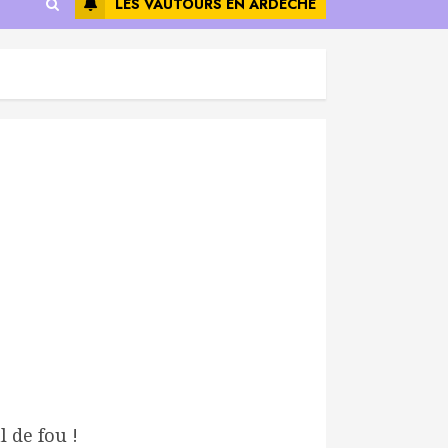
LES VAUTOURS EN ARDÈCHE
-
l de fou !