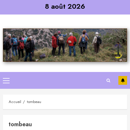
Skip
8 août 2026
to
content
Primary
Menu
Accueil
tombeau
tombeau