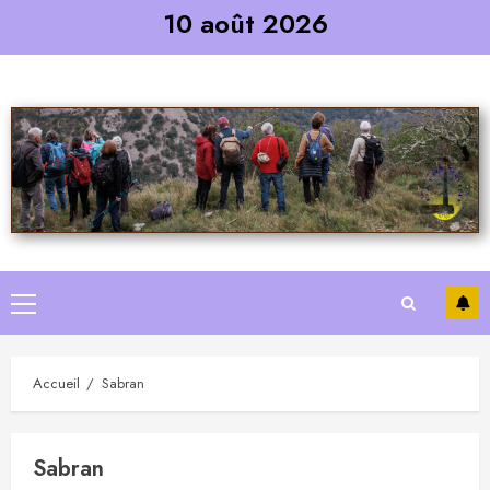
Skip
10 août 2026
to
content
Primary
Menu
Accueil
Sabran
Sabran