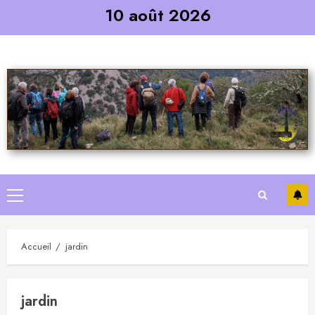
Skip
10 août 2026
to
content
Primary
Menu
Accueil
jardin
jardin