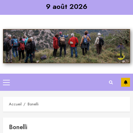
Skip
9 août 2026
to
content
Primary
Menu
Accueil
Bonelli
Bonelli