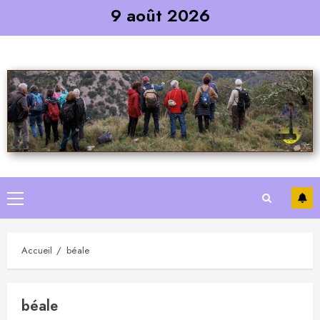
Skip
9 août 2026
to
content
Primary
Menu
Accueil
béale
béale