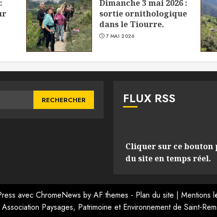
:
Dimanche 3 mai 2026 :
ur
sortie ornithologique
dans le Tiourre.
7 MAI 2026
FLUX RSS
Cliquer sur ce bouton 
du site en temps réel.
ress
avec
ChromeNews
by AF themes -
Plan du site
|
Mentions l
Association Paysages, Patrimoine et Environnement de Saint-Remè