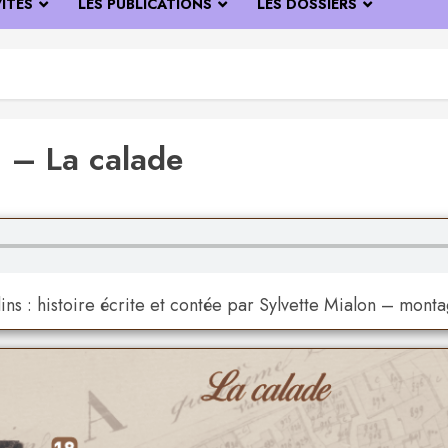
VITÉS
LES PUBLICATIONS
LES DOSSIERS
 – La calade
dins : histoire écrite et contée par Sylvette Mialon – mont