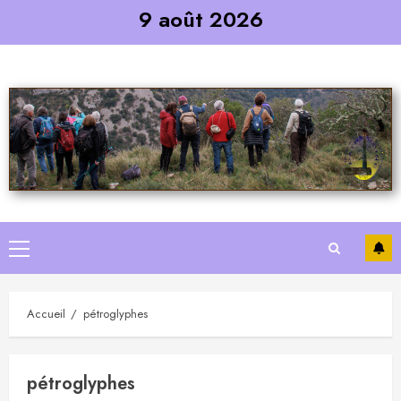
Skip
9 août 2026
to
content
Primary
Menu
Accueil
pétroglyphes
pétroglyphes