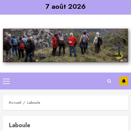
Skip
7 août 2026
to
content
Primary
Menu
Accueil
Laboule
Laboule