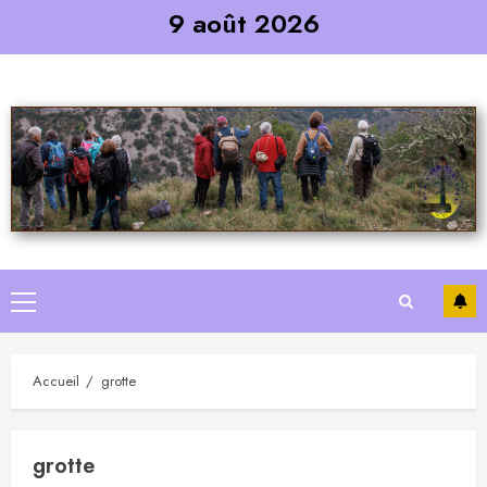
Skip
9 août 2026
to
content
Primary
Menu
Accueil
grotte
grotte