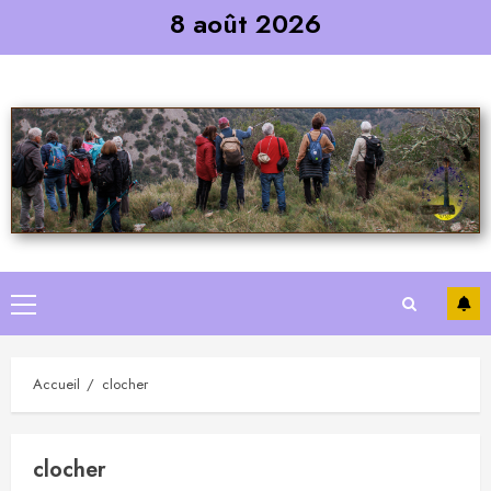
Skip
8 août 2026
to
content
Primary
Menu
Accueil
clocher
clocher