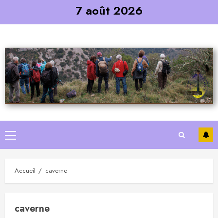
Skip
7 août 2026
to
content
Primary
Menu
Accueil
caverne
caverne