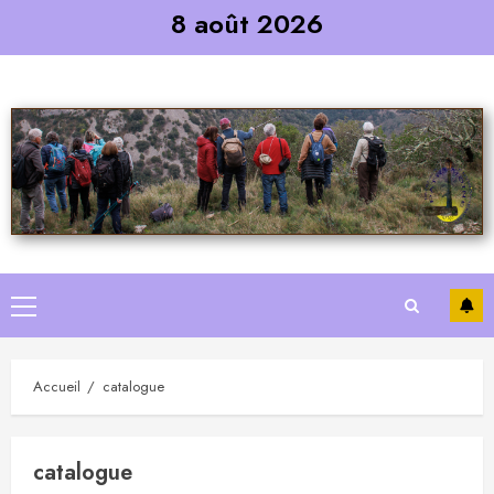
Skip
8 août 2026
to
content
Primary
Menu
Accueil
catalogue
catalogue