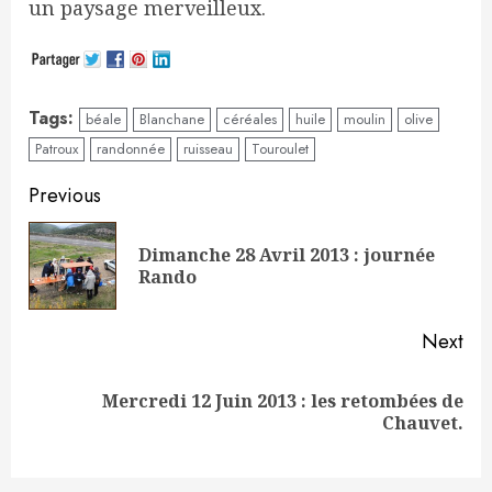
un paysage merveilleux.
Tags:
béale
Blanchane
céréales
huile
moulin
olive
Patroux
randonnée
ruisseau
Touroulet
Continue
Previous
Reading
Dimanche 28 Avril 2013 : journée
Pre
Rando
pos
Next
Mercredi 12 Juin 2013 : les retombées de
Next
Chauvet.
post: