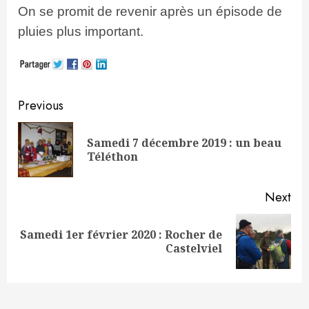
On se promit de revenir après un épisode de
pluies plus important.
Continue
Previous
Reading
Samedi 7 décembre 2019 : un beau
Pre
Téléthon
pos
Next
Samedi 1er février 2020 : Rocher de
Next
Castelviel
post: