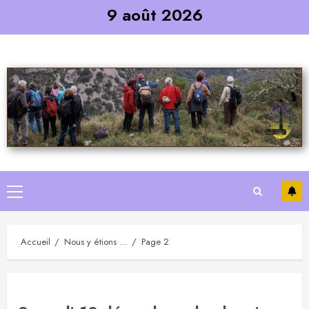
Skip
9 août 2026
to
content
Primary
Menu
Accueil
Nous y étions …
Page 2