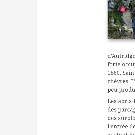
d’Autridge
forte occu
1860, Sain
chèvres. L
peu produc
Les abris-
des parca
des surpl
l’entrée d
surtout fo