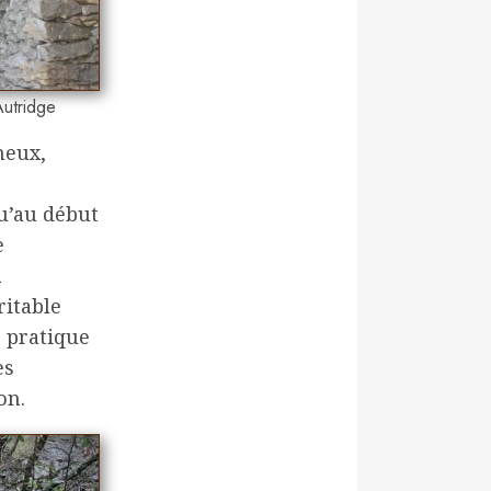
Autridge
neux,
qu’au début
e
a
ritable
s pratique
es
on.