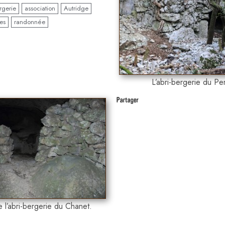
rgerie
association
Autridge
es
randonnée
ue
g
L’abri-bergerie du Per
 l’abri-bergerie du Chanet.