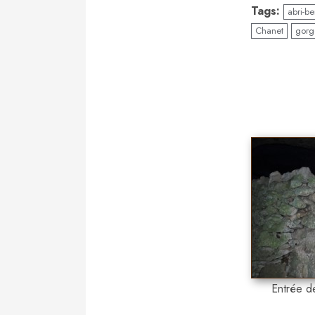
Tags:
abri-be
Chanet
gorg
Contin
Readin
Entrée de