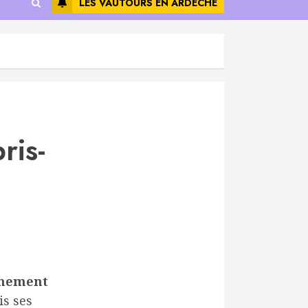
LES VAUTOURS EN ARDÈCHE
ris-
nnement
is ses