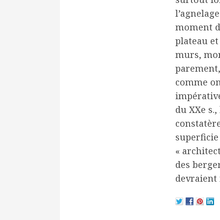
l’agnelage
moment de
plateau et
murs, mon
parement,
comme on l
impérative
du XXe s.,
constatère
superficie
« architec
des berger
devraient 