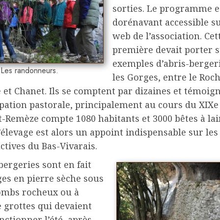
sorties. Le programme e
dorénavant accessible sur
web de l’association. Cet
première devait porter s
exemples d’abris-berger
Les randonneurs.
les Gorges, entre le Roc
 et Chanet. Ils se comptent par dizaines et témoig
pation pastorale, principalement au cours du XIXe 
t-Remèze compte 1080 habitants et 3000 bêtes à lai
’élevage est alors un appoint indispensable sur les
tives du Bas-Vivarais.
bergeries sont en fait
ges en pierre sèche sous
ombs rocheux ou à
e grottes qui devaient
nctionner l’été, après