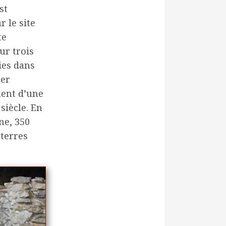
st
 le site
te
ur trois
ies dans
her
nent d’une
siècle. En
ne, 350
 terres