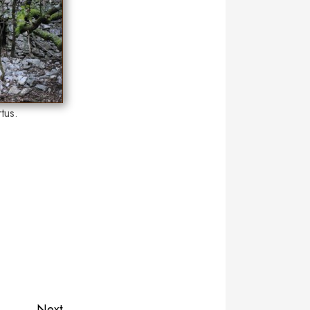
tus.
Next