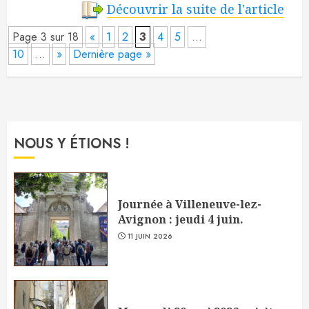
Découvrir la suite de l'article
Page 3 sur 18
«
1
2
3
4
5
…
10
…
»
Dernière page »
NOUS Y ÉTIONS !
Journée à Villeneuve-lez-
Avignon : jeudi 4 juin.
11 JUIN 2026