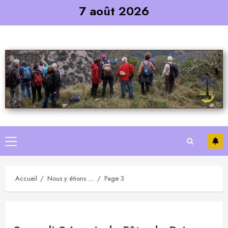
Skip
7 août 2026
to
content
Primary
Menu
Accueil
Nous y étions …
Page 3