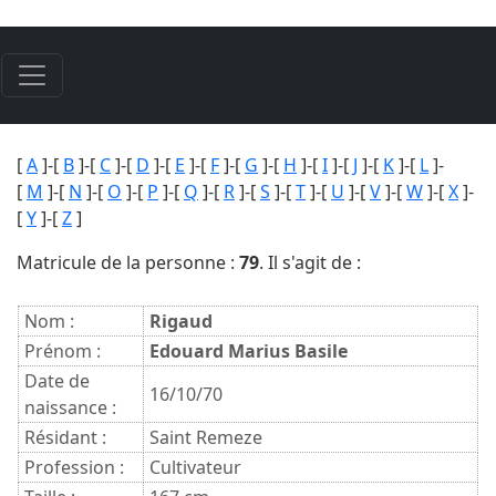
[
A
]-[
B
]-[
C
]-[
D
]-[
E
]-[
F
]-[
G
]-[
H
]-[
I
]-[
J
]-[
K
]-[
L
]-
[
M
]-[
N
]-[
O
]-[
P
]-[
Q
]-[
R
]-[
S
]-[
T
]-[
U
]-[
V
]-[
W
]-[
X
]-
[
Y
]-[
Z
]
Matricule de la personne :
79
. Il s'agit de :
Nom :
Rigaud
Prénom :
Edouard Marius Basile
Date de
16/10/70
naissance :
Résidant :
Saint Remeze
Profession :
Cultivateur