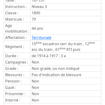
Taille :
167 cm
Instruction :
Niveau 3
Classe :
1890
Matricule :
79
Age
44 ans
mobilisation :
Affectation :
Territoriale
ème
ème
15
escadron terr du train , 12
Régiment :
ème
esc du train , 61
RTI puis
Durée :
de 1914 à 1917 : 3 a
Campagnes :
Non
Grade :
Non gradé, ou non indiqué
Blessures :
Pas d'indication de blessure
Pension :
Non
Gazé :
Non
Prisonnier :
Non
Interné :
Non