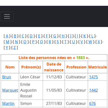
[
A
]-[
B
]-[
C
]-[
D
]-[
E
]-[
F
]-[
G
]-[
H
]-[
I
]-[
J
]-[
K
]-[
L
]-
[
M
]-[
N
]-[
O
]-[
P
]-[
Q
]-[
R
]-[
S
]-[
T
]-[
U
]-[
V
]-[
W
]-[
X
]-
[
Y
]-[
Z
]
Liste des personnes nées en «
1883
».
Date de
Nom
Prénom(s)
Profession
Matricule
naissance
Brun
Léon César
11/12/83
Cultivateur
1475
Emile
Marquet
Augustin
11/05/83
Cultivateur
1442
Rossel
Martin
Simon
27/11/83
Cultivateur
676