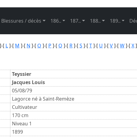
Blessures / décès
186..
187..
188..
189..
Dé
]-[
L
]-[
M
]-[
N
]-[
O
]-[
P
]-[
Q
]-[
R
]-[
S
]-[
T
]-[
U
]-[
V
]-[
W
]-[
X
]
Teyssier
Jacques Louis
05/08/79
Lagorce né à Saint-Remèze
Cultivateur
170 cm
Niveau 1
1899