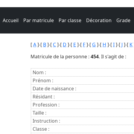
Accueil
Par matricule
Par classe
Décoration
Grade
[
A
]-[
B
]-[
C
]-[
D
]-[
E
]-[
F
]-[
G
]-[
H
]-[
I
]-[
J
]-[
K
Matricule de la personne :
454
. Il s'agit de :
Nom :
Prénom :
Date de naissance :
Résidant :
Profession :
Taille :
Instruction :
Classe :