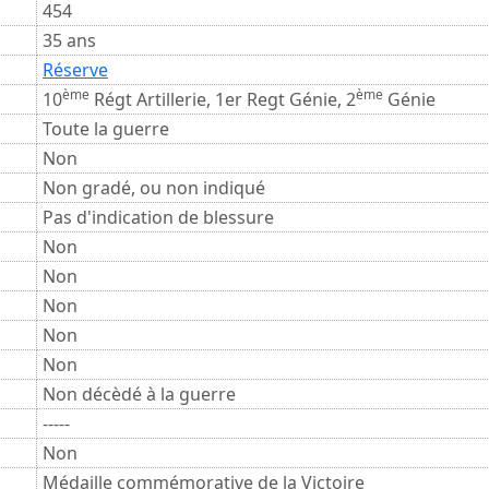
454
35 ans
Réserve
ème
ème
10
Régt Artillerie, 1er Regt Génie, 2
Génie
Toute la guerre
Non
Non gradé, ou non indiqué
Pas d'indication de blessure
Non
Non
Non
Non
Non
Non décèdé à la guerre
-----
Non
Médaille commémorative de la Victoire