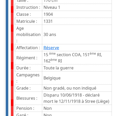
Taille :
170 cm
Instruction :
Niveau 1
Classe :
1904
Matricule :
1331
Age
mobilisation
30 ans
:
Affectation :
Réserve
ème
ème
15
section COA, 151
RI,
Régiment :
ème
162
RI
Durée :
Toute la guerre
Campagnes
Belgique
:
Grade :
Non gradé, ou non indiqué
Disparu 10/06/1918 - déclaré
Blessures :
mort le 12/11/1918 à Stree (Liège)
Pension :
Non
Gazé :
Non