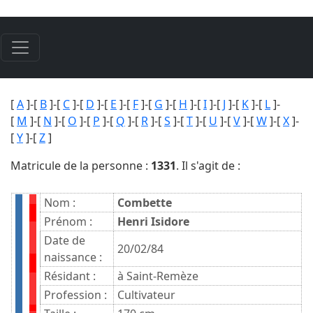
[
A
]-[
B
]-[
C
]-[
D
]-[
E
]-[
F
]-[
G
]-[
H
]-[
I
]-[
J
]-[
K
]-[
L
]-
[
M
]-[
N
]-[
O
]-[
P
]-[
Q
]-[
R
]-[
S
]-[
T
]-[
U
]-[
V
]-[
W
]-[
X
]-
[
Y
]-[
Z
]
Matricule de la personne :
1331
. Il s'agit de :
Nom :
Combette
Prénom :
Henri Isidore
Date de
20/02/84
naissance :
Résidant :
à Saint-Remèze
Profession :
Cultivateur