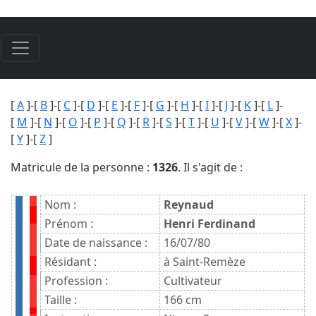
[
A
]-[
B
]-[
C
]-[
D
]-[
E
]-[
F
]-[
G
]-[
H
]-[
I
]-[
J
]-[
K
]-[
L
]-
[
M
]-[
N
]-[
O
]-[
P
]-[
Q
]-[
R
]-[
S
]-[
T
]-[
U
]-[
V
]-[
W
]-[
X
]-
[
Y
]-[
Z
]
Matricule de la personne :
1326
. Il s'agit de :
Nom :
Reynaud
Prénom :
Henri Ferdinand
Date de naissance :
16/07/80
Résidant :
à Saint-Remèze
Profession :
Cultivateur
Taille :
166 cm