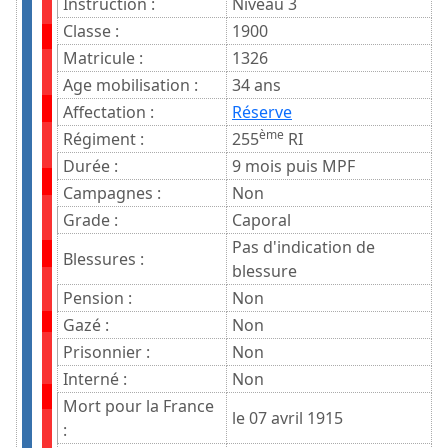
Instruction :
Niveau 3
Classe :
1900
Matricule :
1326
Age mobilisation :
34 ans
Affectation :
Réserve
ème
Régiment :
255
RI
Durée :
9 mois puis MPF
Campagnes :
Non
Grade :
Caporal
Pas d'indication de
Blessures :
blessure
Pension :
Non
Gazé :
Non
Prisonnier :
Non
Interné :
Non
Mort pour la France
le 07 avril 1915
: