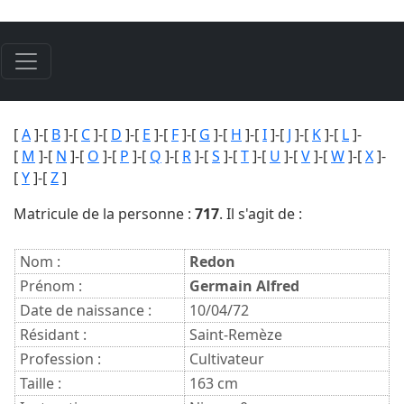
[
A
]-[
B
]-[
C
]-[
D
]-[
E
]-[
F
]-[
G
]-[
H
]-[
I
]-[
J
]-[
K
]-[
L
]-
[
M
]-[
N
]-[
O
]-[
P
]-[
Q
]-[
R
]-[
S
]-[
T
]-[
U
]-[
V
]-[
W
]-[
X
]-
[
Y
]-[
Z
]
Matricule de la personne :
717
. Il s'agit de :
Nom :
Redon
Prénom :
Germain Alfred
Date de naissance :
10/04/72
Résidant :
Saint-Remèze
Profession :
Cultivateur
Taille :
163 cm