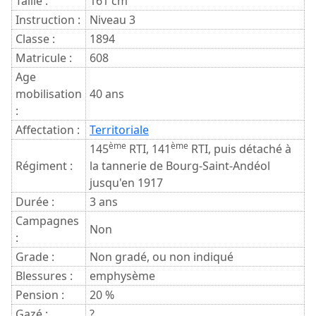
Taille :
161 cm
Instruction :
Niveau 3
Classe :
1894
Matricule :
608
Age
mobilisation
40 ans
:
Affectation :
Territoriale
ème
ème
145
RTI, 141
RTI, puis détaché à
Régiment :
la tannerie de Bourg-Saint-Andéol
jusqu'en 1917
Durée :
3 ans
Campagnes
Non
:
Grade :
Non gradé, ou non indiqué
Blessures :
emphysème
Pension :
20 %
Gazé :
?