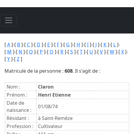
[
A
]-[
B
]-[
C
]-[
D
]-[
E
]-[
F
]-[
G
]-[
H
]-[
I
]-[
J
]-[
K
]-[
L
]-
[
M
]-[
N
]-[
O
]-[
P
]-[
Q
]-[
R
]-[
S
]-[
T
]-[
U
]-[
V
]-[
W
]-[
X
]-
[
Y
]-[
Z
]
Matricule de la personne :
608
. Il s'agit de :
Nom :
Claron
Prénom :
Henri Etienne
Date de
01/08/74
naissance :
Résidant :
à Saint-Remèze
Profession :
Cultivateur