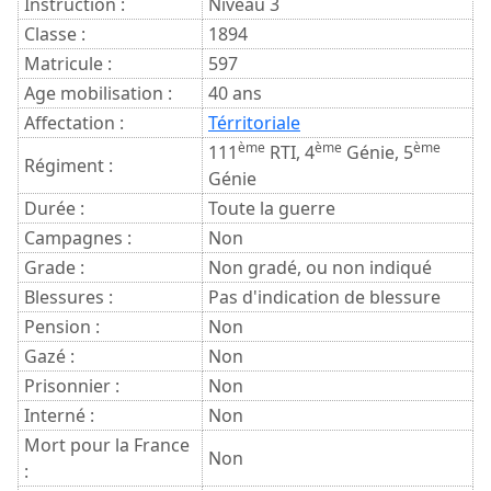
Instruction :
Niveau 3
Classe :
1894
Matricule :
597
Age mobilisation :
40 ans
Affectation :
Térritoriale
ème
ème
ème
111
RTI, 4
Génie, 5
Régiment :
Génie
Durée :
Toute la guerre
Campagnes :
Non
Grade :
Non gradé, ou non indiqué
Blessures :
Pas d'indication de blessure
Pension :
Non
Gazé :
Non
Prisonnier :
Non
Interné :
Non
Mort pour la France
Non
: