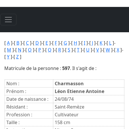
[
A
]-[
B
]-[
C
]-[
D
]-[
E
]-[
F
]-[
G
]-[
H
]-[
I
]-[
J
]-[
K
]-[
L
]-
[
M
]-[
N
]-[
O
]-[
P
]-[
Q
]-[
R
]-[
S
]-[
T
]-[
U
]-[
V
]-[
W
]-[
X
]-
[
Y
]-[
Z
]
Matricule de la personne :
597
. Il s'agit de :
Nom :
Charmasson
Prénom :
Léon Etienne Antoine
Date de naissance :
24/08/74
Résidant :
Saint-Remèze
Profession :
Cultivateur
Taille :
158 cm