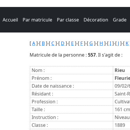
Accueil
Par matricule
Par classe
Décoration
Grade
[
A
]-[
B
]-[
C
]-[
D
]-[
E
]-[
F
]-[
G
]-[
H
]-[
I
]-[
J
]-[
K
Matricule de la personne :
557
. Il s'agit de :
Nom :
Rieu
Prénom :
Fleuri
Date de naissance :
09/02/
Résidant :
Saint-
Profession :
Cultiva
Taille :
161 c
Instruction :
Niveau
Classe :
1889