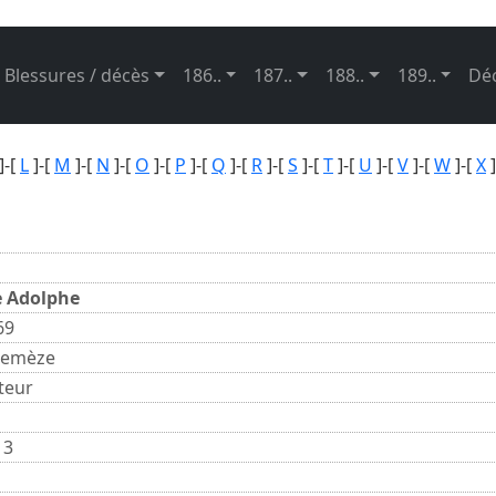
Blessures / décès
186..
187..
188..
189..
Dé
]-[
L
]-[
M
]-[
N
]-[
O
]-[
P
]-[
Q
]-[
R
]-[
S
]-[
T
]-[
U
]-[
V
]-[
W
]-[
X
]
e Adolphe
69
Remèze
teur
m
 3