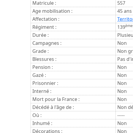
Matricule :
557
Age mobilisation :
45 ans
Affectation :
Territo
ème
Régiment :
139
Durée :
Plusie
Campagnes :
Non
Grade :
Non gr
Blessures :
Pas d'i
Pension :
Non
Gazé :
Non
Prisonnier :
Non
Interné :
Non
Mort pour la France :
Non
Décédé à l'âge de :
Non dé
Où :
-----
Inhumé :
Non
Décorations :
Non