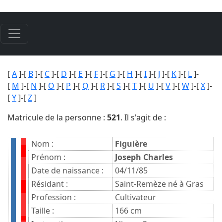
[
A
]-[
B
]-[
C
]-[
D
]-[
E
]-[
F
]-[
G
]-[
H
]-[
I
]-[
J
]-[
K
]-[
L
]-
[
M
]-[
N
]-[
O
]-[
P
]-[
Q
]-[
R
]-[
S
]-[
T
]-[
U
]-[
V
]-[
W
]-[
X
]-
[
Y
]-[
Z
]
Matricule de la personne :
521
. Il s'agit de :
Nom :
Figuière
Prénom :
Joseph Charles
Date de naissance :
04/11/85
Résidant :
Saint-Remèze né à Gras
Profession :
Cultivateur
Taille :
166 cm