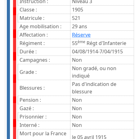
Instruction :
Niveau 3
Classe :
1905
Matricule :
521
Age mobilisation :
29 ans
Affectation :
Réserve
ème
Régiment :
55
Régt d'Infanterie
Durée :
04/08/1914-7/04/1915
Campagnes :
Non
Non gradé, ou non
Grade :
indiqué
Pas d'indication de
Blessures :
blessure
Pension :
Non
Gazé :
Non
Prisonnier :
Non
Interné :
Non
Mort pour la France
le 05 avril 1915