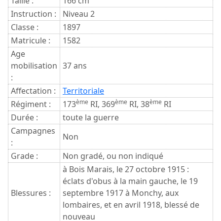
Taille :
166 cm
Instruction :
Niveau 2
Classe :
1897
Matricule :
1582
Age
mobilisation
37 ans
:
Affectation :
Territoriale
ème
ème
ème
Régiment :
173
RI, 369
RI, 38
RI
Durée :
toute la guerre
Campagnes
Non
:
Grade :
Non gradé, ou non indiqué
à Bois Marais, le 27 octobre 1915 :
éclats d'obus à la main gauche, le 19
Blessures :
septembre 1917 à Monchy, aux
lombaires, et en avril 1918, blessé de
nouveau