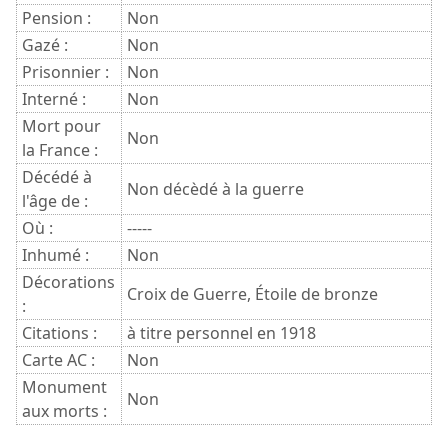
Pension :
Non
Gazé :
Non
Prisonnier :
Non
Interné :
Non
Mort pour
Non
la France :
Décédé à
Non décèdé à la guerre
l'âge de :
Où :
-----
Inhumé :
Non
Décorations
Croix de Guerre, Étoile de bronze
:
Citations :
à titre personnel en 1918
Carte AC :
Non
Monument
Non
aux morts :