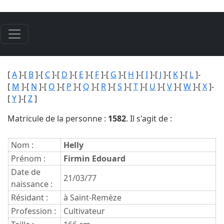
[
A
]-[
B
]-[
C
]-[
D
]-[
E
]-[
F
]-[
G
]-[
H
]-[
I
]-[
J
]-[
K
]-[
L
]-
[
M
]-[
N
]-[
O
]-[
P
]-[
Q
]-[
R
]-[
S
]-[
T
]-[
U
]-[
V
]-[
W
]-[
X
]-
[
Y
]-[
Z
]
Matricule de la personne :
1582
. Il s'agit de :
Nom :
Helly
Prénom :
Firmin Edouard
Date de
21/03/77
naissance :
Résidant :
à Saint-Remèze
Profession :
Cultivateur