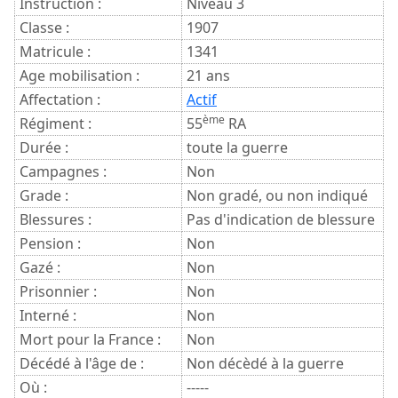
Instruction :
Niveau 3
Classe :
1907
Matricule :
1341
Age mobilisation :
21 ans
Affectation :
Actif
ème
Régiment :
55
RA
Durée :
toute la guerre
Campagnes :
Non
Grade :
Non gradé, ou non indiqué
Blessures :
Pas d'indication de blessure
Pension :
Non
Gazé :
Non
Prisonnier :
Non
Interné :
Non
Mort pour la France :
Non
Décédé à l'âge de :
Non décèdé à la guerre
Où :
-----