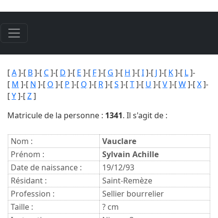
[
A
]-[
B
]-[
C
]-[
D
]-[
E
]-[
F
]-[
G
]-[
H
]-[
I
]-[
J
]-[
K
]-[
L
]-
[
M
]-[
N
]-[
O
]-[
P
]-[
Q
]-[
R
]-[
S
]-[
T
]-[
U
]-[
V
]-[
W
]-[
X
]-
[
Y
]-[
Z
]
Matricule de la personne :
1341
. Il s'agit de :
Nom :
Vauclare
Prénom :
Sylvain Achille
Date de naissance :
19/12/93
Résidant :
Saint-Remèze
Profession :
Sellier bourrelier
Taille :
? cm