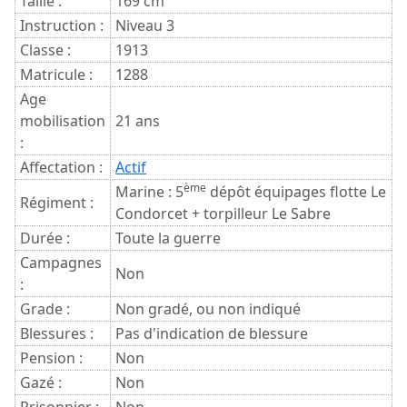
Taille :
169 cm
Instruction :
Niveau 3
Classe :
1913
Matricule :
1288
Age
mobilisation
21 ans
:
Affectation :
Actif
ème
Marine : 5
dépôt équipages flotte Le
Régiment :
Condorcet + torpilleur Le Sabre
Durée :
Toute la guerre
Campagnes
Non
:
Grade :
Non gradé, ou non indiqué
Blessures :
Pas d'indication de blessure
Pension :
Non
Gazé :
Non