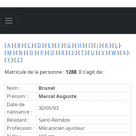
[
A
]-[
B
]-[
C
]-[
D
]-[
E
]-[
F
]-[
G
]-[
H
]-[
I
]-[
J
]-[
K
]-[
L
]-
[
M
]-[
N
]-[
O
]-[
P
]-[
Q
]-[
R
]-[
S
]-[
T
]-[
U
]-[
V
]-[
W
]-[
X
]-
[
Y
]-[
Z
]
Matricule de la personne :
1288
. Il s'agit de :
Nom :
Brunel
Prénom :
Marcel Auguste
Date de
30/05/93
naissance :
Résidant :
Saint-Remèze
Profession :
Mécanicien ajusteur