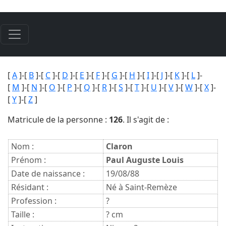
[
A
]-[
B
]-[
C
]-[
D
]-[
E
]-[
F
]-[
G
]-[
H
]-[
I
]-[
J
]-[
K
]-[
L
]-
[
M
]-[
N
]-[
O
]-[
P
]-[
Q
]-[
R
]-[
S
]-[
T
]-[
U
]-[
V
]-[
W
]-[
X
]-
[
Y
]-[
Z
]
Matricule de la personne :
126
. Il s'agit de :
Nom :
Claron
Prénom :
Paul Auguste Louis
Date de naissance :
19/08/88
Résidant :
Né à Saint-Remèze
Profession :
?
Taille :
? cm