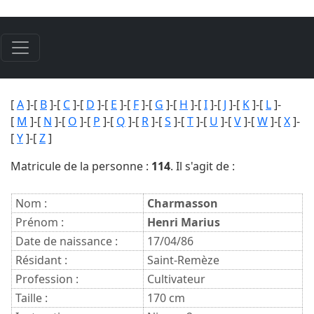
[
A
]-[
B
]-[
C
]-[
D
]-[
E
]-[
F
]-[
G
]-[
H
]-[
I
]-[
J
]-[
K
]-[
L
]-
[
M
]-[
N
]-[
O
]-[
P
]-[
Q
]-[
R
]-[
S
]-[
T
]-[
U
]-[
V
]-[
W
]-[
X
]-
[
Y
]-[
Z
]
Matricule de la personne :
114
. Il s'agit de :
Nom :
Charmasson
Prénom :
Henri Marius
Date de naissance :
17/04/86
Résidant :
Saint-Remèze
Profession :
Cultivateur
Taille :
170 cm