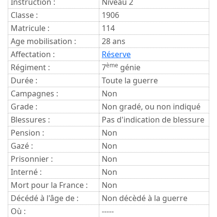
Instruction :
Niveau 2
Classe :
1906
Matricule :
114
Age mobilisation :
28 ans
Affectation :
Réserve
ème
Régiment :
7
génie
Durée :
Toute la guerre
Campagnes :
Non
Grade :
Non gradé, ou non indiqué
Blessures :
Pas d'indication de blessure
Pension :
Non
Gazé :
Non
Prisonnier :
Non
Interné :
Non
Mort pour la France :
Non
Décédé à l'âge de :
Non décèdé à la guerre
Où :
-----