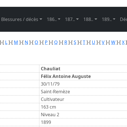
Blessures / décès
186..
187..
188..
189..
Dé
]-[
L
]-[
M
]-[
N
]-[
O
]-[
P
]-[
Q
]-[
R
]-[
S
]-[
T
]-[
U
]-[
V
]-[
W
]-[
X
]
Chauliat
Félix Antoine Auguste
30/11/79
Saint-Remèze
Cultivateur
163 cm
Niveau 2
1899