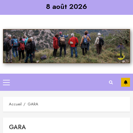
Skip
8 août 2026
to
content
Primary
Menu
Accueil
GARA
GARA